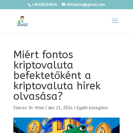
+36308524934
drhitel.hu@gmail.com
Miért fontos
kriptovaluta
befektetőként a
kriptovaluta hírek
olvasása?
Szerző:
Dr. Hitel
|
dec 21, 2024
|
Egyéb kategória