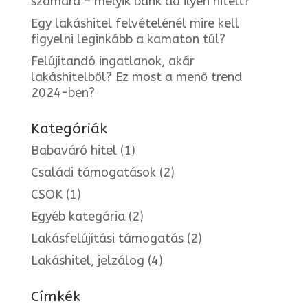
számára – melyik bank ad ilyen hitelt?
Egy lakáshitel felvételénél mire kell
figyelni leginkább a kamaton túl?
Felújítandó ingatlanok, akár
lakáshitelből? Ez most a menő trend
2024-ben?
Kategóriák
Babaváró hitel
(1)
Családi támogatások
(2)
CSOK
(1)
Egyéb kategória
(2)
Lakásfelújítási támogatás
(2)
Lakáshitel, jelzálog
(4)
Címkék