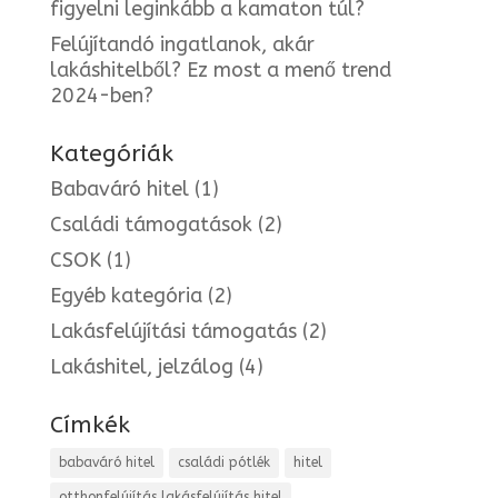
figyelni leginkább a kamaton túl?
Felújítandó ingatlanok, akár
lakáshitelből? Ez most a menő trend
2024-ben?
Kategóriák
Babaváró hitel
(1)
Családi támogatások
(2)
CSOK
(1)
Egyéb kategória
(2)
Lakásfelújítási támogatás
(2)
Lakáshitel, jelzálog
(4)
Címkék
babaváró hitel
családi pótlék
hitel
otthonfelújítás lakásfelújítás hitel