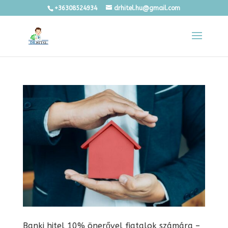
+36308524934
drhitel.hu@gmail.com
Banki hitel 10% önerővel fiatalok számára –