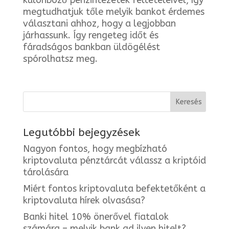
különböző pénzintézetek feltételeivel, így
megtudhatjuk tőle melyik bankot érdemes
választani ahhoz, hogy a legjobban
járhassunk. Így rengeteg időt és
fáradságos bankban üldögélést
spórolhatsz meg.
Legutóbbi bejegyzések
Nagyon fontos, hogy megbízható
kriptovaluta pénztárcát válassz a kriptóid
tárolására
Miért fontos kriptovaluta befektetőként a
kriptovaluta hírek olvasása?
Banki hitel 10% önerővel fiatalok
számára – melyik bank ad ilyen hitelt?