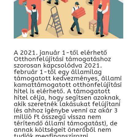
A 2021. január 1-től elérhető
Otthonfelújítási támogatáshoz
szorosan kapcsolódva 2021.
február 1-től egy államilag
támogatott kedvezményes, állami
kamattámogatott otthonfelújítási
hitel is elérhető. A támogatott
hitel célja, hogy segítsen azoknak,
akik szeretnék lakásukat felújítani
(és ahhoz igénybe venni az akár 3
millió Ft összegű vissza nem
térítendő állami támogatást), de
annak költségeit önerőből nem
tudják megfinanszírozni.