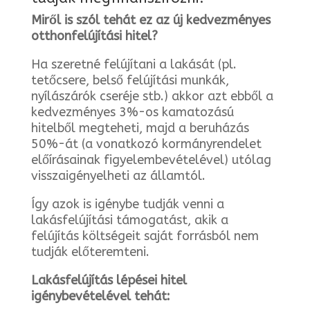
Miről is szól tehát ez az új kedvezményes
otthonfelújítási hitel?
Ha szeretné felújítani a lakását (pl.
tetőcsere, belső felújítási munkák,
nyílászárók cseréje stb.) akkor azt ebből a
kedvezményes 3%-os kamatozású
hitelből megteheti, majd a beruházás
50%-át (a vonatkozó kormányrendelet
előírásainak figyelembevételével) utólag
visszaigényelheti az államtól.
Így azok is igénybe tudják venni a
lakásfelújítási támogatást, akik a
felújítás költségeit saját forrásból nem
tudják előteremteni.
Lakásfelújítás lépései hitel
igénybevételével tehát: