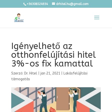
+36308524934
drhitel.hu@gmail.com
Igényelhető az
otthonfelújítási hitel
3%-os fix kamattal
Szerző:
Dr. Hitel
|
jan 21, 2021
|
Lakásfelújítási
támogatás