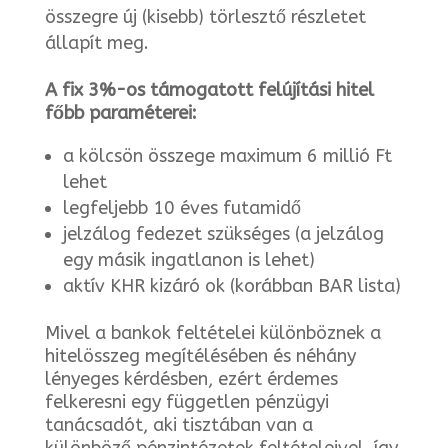
összegre új (kisebb) törlesztő részletet
állapít meg.
A fix 3%-os támogatott felújítási hitel
főbb paraméterei:
a kölcsön összege maximum 6 millió Ft
lehet
legfeljebb 10 éves futamidő
jelzálog fedezet szükséges (a jelzálog
egy másik ingatlanon is lehet)
aktív KHR kizáró ok (korábban BAR lista)
Mivel a bankok feltételei különböznek a
hitelösszeg megítélésében és néhány
lényeges kérdésben, ezért érdemes
felkeresni egy független pénzügyi
tanácsadót, aki tisztában van a